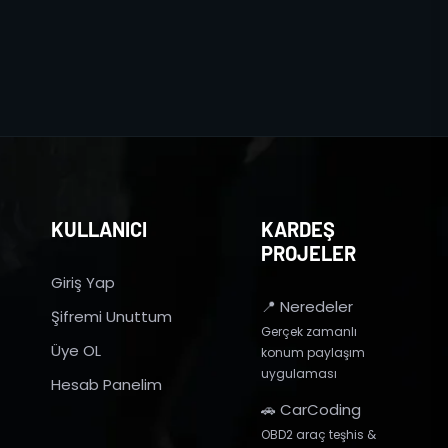
KULLANICI
KARDEŞ
PROJELER
Giriş Yap
📍 Neredeler
Şifremi Unuttum
Gerçek zamanlı
Üye OL
konum paylaşım
uygulaması
Hesab Panelim
🚗 CarCoding
OBD2 araç teşhis &