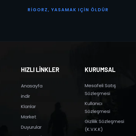
R
I
G
O
R
Z
,
Y
A
S
A
M
A
K
I
Ç
I
N
Ö
L
D
Ü
R
HIZLI LİNKLER
KURUMSAL
Mesafeli Satış
Anasayfa
Sözleşmesi
indir
Kullanıcı
Klanlar
Sözleşmesi
Market
Gizlilik Sözleşmesi
Duyurular
(K.V.K.K)