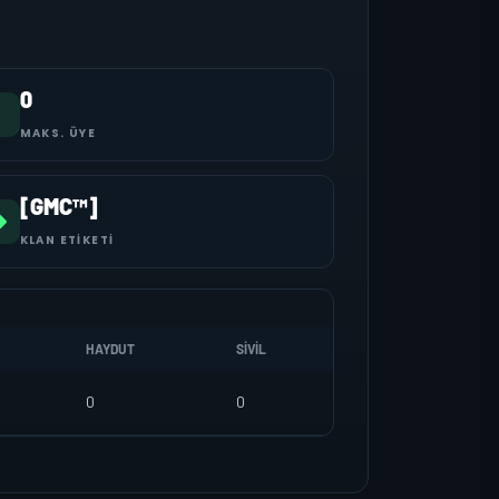
0
MAKS. ÜYE
[GMC™]
KLAN ETIKETI
HAYDUT
SIVIL
0
0