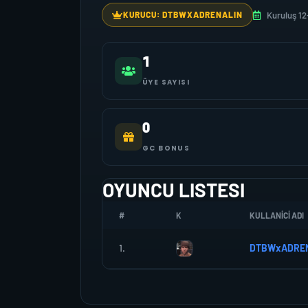
Kuruluş 12
KURUCU: DTBWXADRENALIN
1
ÜYE SAYISI
0
GC BONUS
OYUNCU LISTESI
#
K
KULLANICI ADI
1.
DTBWxADRE