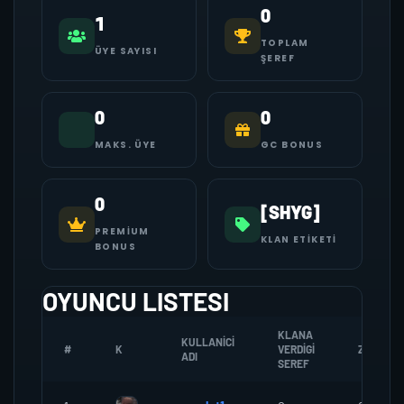
0
1
TOPLAM
ÜYE SAYISI
ŞEREF
0
0
MAKS. ÜYE
GC BONUS
0
[SHYG]
PREMIUM
KLAN ETIKETI
BONUS
OYUNCU LISTESI
KLANA
KULLANICI
#
K
VERDIGI
ZOMBI
ADI
SEREF