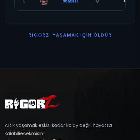
1.
scarlet1
0
0
R
I
G
O
R
Z
,
Y
A
S
A
M
A
K
I
Ç
I
N
Ö
L
D
Ü
R
Artık yaşamak eskisi kadar kolay değil, hayatta
kalabiliecekmisin!