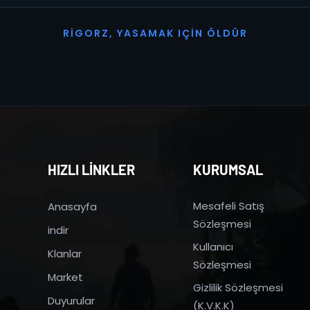
R
I
G
O
R
Z
,
Y
A
S
A
M
A
K
I
Ç
I
N
Ö
L
D
Ü
R
HIZLI LİNKLER
KURUMSAL
Mesafeli Satış
Anasayfa
Sözleşmesi
indir
Kullanıcı
Klanlar
Sözleşmesi
Market
Gizlilik Sözleşmesi
Duyurular
(K.V.K.K)