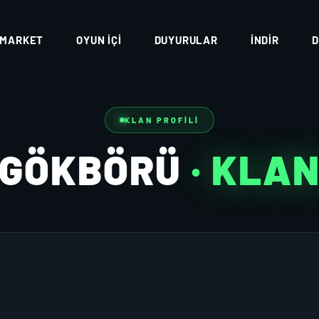
MARKET
OYUN İÇI
DUYURULAR
İNDIR
D
KLAN PROFILI
GÖKBÖRÜ
· KLA