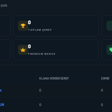
-2015
0
TOPLAM ŞEREF
0
PREMIUM BONUS
KLANA VERDIGI SEREF
ZOMBI
s
0
0
UN
0
0