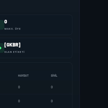
0
MAKS. ÜYE
[GKBR]
KLAN ETIKETI
HAYDUT
SIVIL
0
0
0
0