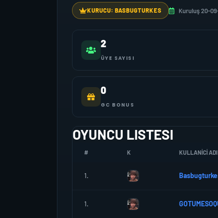
Kuruluş 20-09
KURUCU: BASBUGTURKES
2
ÜYE SAYISI
0
GC BONUS
OYUNCU LISTESI
#
K
KULLANICI ADI
1.
Basbugturke
1.
GOTUMESOQ