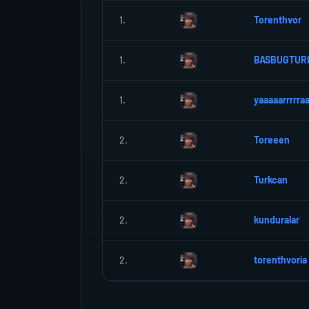
1.
Torenthvor
1.
BASBUGTUR
1.
yaaaaarrrrra
2.
Toreeen
2.
Turkcan
2.
kunduralar
2.
torenthvoria