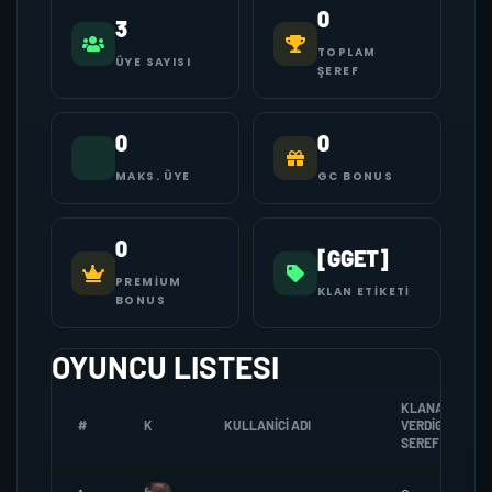
0
3
TOPLAM
ÜYE SAYISI
ŞEREF
0
0
MAKS. ÜYE
GC BONUS
0
[GGET]
PREMIUM
KLAN ETIKETI
BONUS
OYUNCU LISTESI
KLANA
#
K
KULLANICI ADI
VERDIGI
SEREF