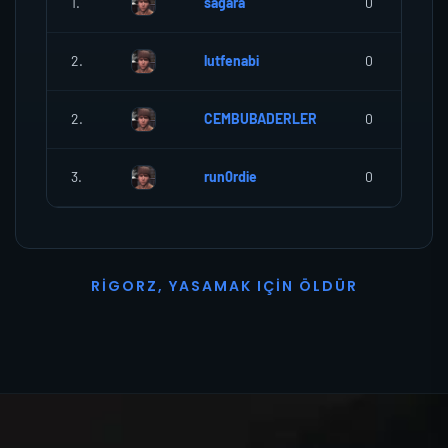
1.
sagara
0
2.
lutfenabi
0
2.
CEMBUBADERLER
0
3.
run0rdie
0
R
I
G
O
R
Z
,
Y
A
S
A
M
A
K
I
Ç
I
N
Ö
L
D
Ü
R