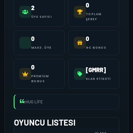
0
2
TOPLAM
ÜYE SAYISI
ŞEREF
0
0
MAKS. ÜYE
GC BONUS
0
[GMRR]
PREMIUM
KLAN ETIKETI
BONUS
tHUG LİFE
OYUNCU LISTESI