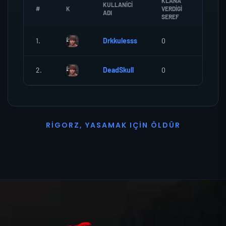
KLANA
KULLANICI
#
K
VERDIGI
ZOMBI
ADI
SEREF
1.
Drkkulesss
0
0
2.
DeadSkull
0
0
R
I
G
O
R
Z
,
Y
A
S
A
M
A
K
I
Ç
I
N
Ö
L
D
Ü
R