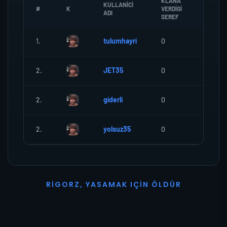
KLANA
KULLANICI
#
K
VERDIGI
ZOMBI
ADI
SEREF
1.
tulumhayri
0
0
2.
JET35
0
0
2.
giderli
0
0
2.
yolsuz35
0
0
R
I
G
O
R
Z
,
Y
A
S
A
M
A
K
I
Ç
I
N
Ö
L
D
Ü
R