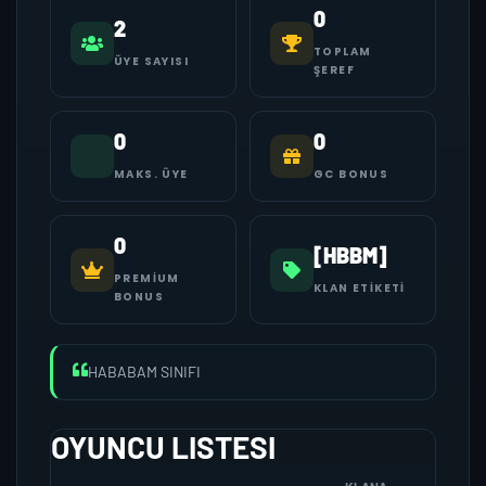
0
2
TOPLAM
ÜYE SAYISI
ŞEREF
0
0
MAKS. ÜYE
GC BONUS
0
[HBBM]
PREMIUM
KLAN ETIKETI
BONUS
HABABAM SINIFI
OYUNCU LISTESI