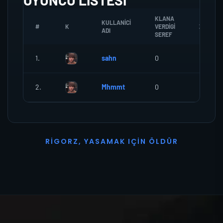
OYUNCU LISTESI
KLANA
KULLANICI
#
K
VERDIGI
ZOMBI
ADI
SEREF
1.
sahn
0
0
2.
Mhmmt
0
0
R
I
G
O
R
Z
,
Y
A
S
A
M
A
K
I
Ç
I
N
Ö
L
D
Ü
R