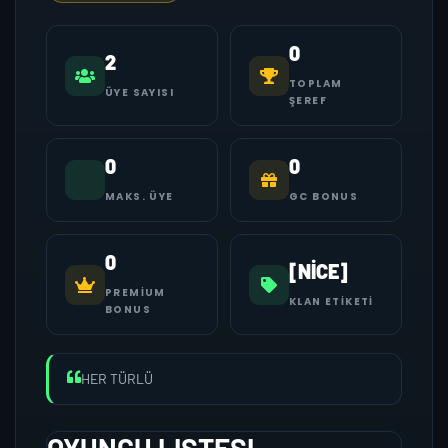
0
2
TOPLAM
ÜYE SAYISI
ŞEREF
0
0
MAKS. ÜYE
GC BONUS
0
[NİCE]
PREMIUM
KLAN ETIKETI
BONUS
HER TÜRLÜ