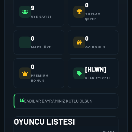
0
9
TOPLAM
ÜYE SAYISI
ŞEREF
0
0
MAKS. ÜYE
GC BONUS
0
[HLWN]
PREMIUM
KLAN ETIKETI
BONUS
CADILAR BAYRAMINIZ KUTLU OLSUN
OYUNCU LISTESI