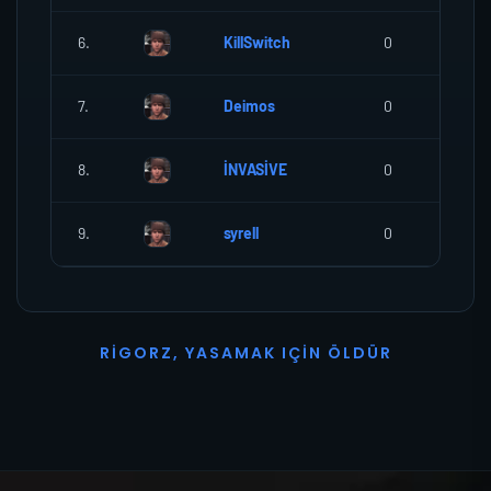
6.
KillSwitch
0
0
7.
Deimos
0
0
8.
İNVASİVE
0
0
9.
syrell
0
0
R
I
G
O
R
Z
,
Y
A
S
A
M
A
K
I
Ç
I
N
Ö
L
D
Ü
R