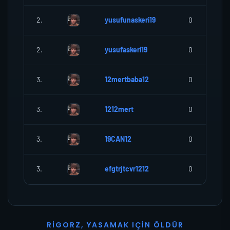
2.
yusufunaskeri19
0
2.
yusufaskeri19
0
3.
12mertbaba12
0
3.
1212mert
0
3.
19CAN12
0
3.
efgtrjtcvr1212
0
R
I
G
O
R
Z
,
Y
A
S
A
M
A
K
I
Ç
I
N
Ö
L
D
Ü
R