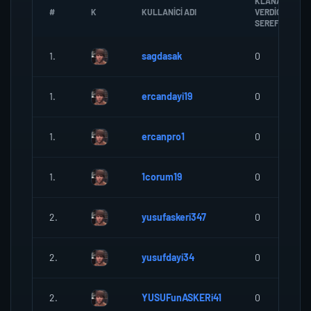
KLANA
#
K
KULLANICI ADI
VERDIGI
SEREF
1.
sagdasak
0
1.
ercandayi19
0
1.
ercanpro1
0
1.
1corum19
0
2.
yusufaskeri347
0
2.
yusufdayi34
0
2.
YUSUFunASKERi41
0