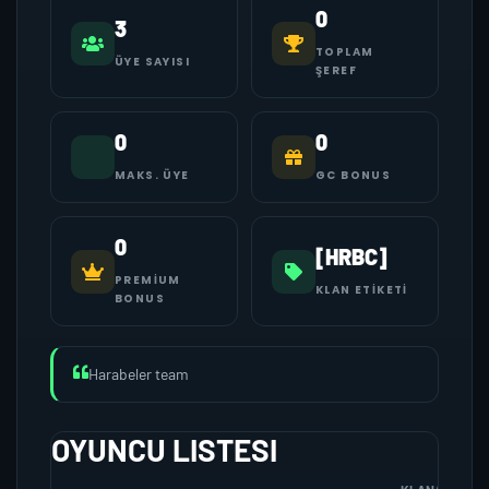
0
3
TOPLAM
ÜYE SAYISI
ŞEREF
0
0
MAKS. ÜYE
GC BONUS
0
[HRBC]
PREMIUM
KLAN ETIKETI
BONUS
Harabeler team
OYUNCU LISTESI