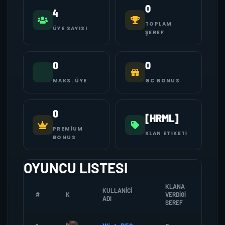
0
4
TOPLAM
ÜYE SAYISI
ŞEREF
0
0
MAKS. ÜYE
GC BONUS
0
[HRML]
PREMIUM
KLAN ETIKETI
BONUS
OYUNCU LISTESI
KLANA
KULLANICI
#
K
VERDIGI
ZOMB
ADI
SEREF