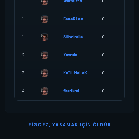
1.
WinteR58
0
0
1.
FeneRLee
0
0
1.
Silindirella
0
0
2.
Yavrula
0
0
3.
KaTiLMeLeK
0
0
4.
firarIkral
0
0
R
I
G
O
R
Z
,
Y
A
S
A
M
A
K
I
Ç
I
N
Ö
L
D
Ü
R