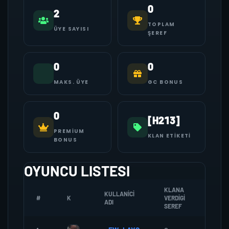
0
2
TOPLAM
ÜYE SAYISI
ŞEREF
0
0
MAKS. ÜYE
GC BONUS
0
[H213]
PREMIUM
KLAN ETIKETI
BONUS
OYUNCU LISTESI
KLANA
KULLANICI
#
K
VERDIGI
ZOMBI
ADI
SEREF