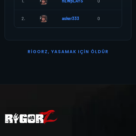
1.
nEWpLAYS
0
0
2.
asker333
0
0
R
I
G
O
R
Z
,
Y
A
S
A
M
A
K
I
Ç
I
N
Ö
L
D
Ü
R