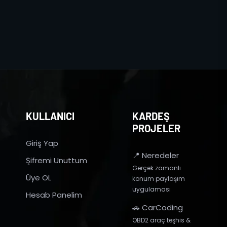
KULLANICI
KARDEŞ
PROJELER
Giriş Yap
📍 Neredeler
Şifremi Unuttum
Gerçek zamanlı
Üye OL
konum paylaşım
uygulaması
Hesab Panelim
🚗 CarCoding
OBD2 araç teşhis &