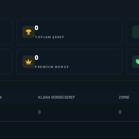
0
TOPLAM ŞEREF
0
PREMIUM BONUS
I
KLANA VERDIGI SEREF
ZOMBI
0
0