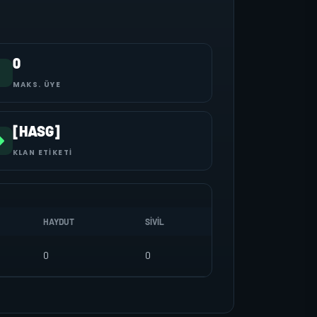
0
MAKS. ÜYE
[HASG]
KLAN ETIKETI
HAYDUT
SIVIL
0
0