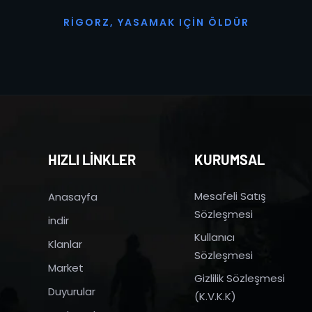
R
I
G
O
R
Z
,
Y
A
S
A
M
A
K
I
Ç
I
N
Ö
L
D
Ü
R
HIZLI LİNKLER
KURUMSAL
Mesafeli Satış
Anasayfa
Sözleşmesi
indir
Kullanıcı
Klanlar
Sözleşmesi
Market
Gizlilik Sözleşmesi
Duyurular
(K.V.K.K)