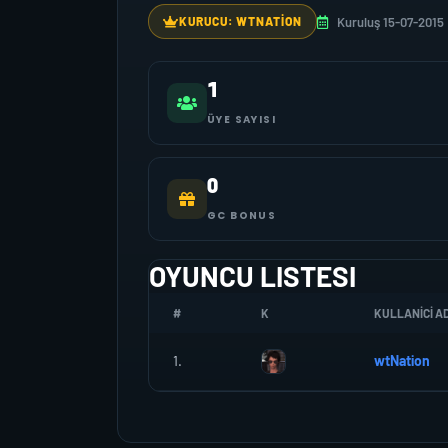
Kuruluş 15-07-2015
KURUCU: WTNATION
1
ÜYE SAYISI
0
GC BONUS
OYUNCU LISTESI
#
K
KULLANICI AD
1.
wtNation