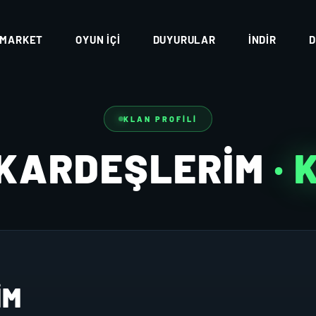
MARKET
OYUN İÇI
DUYURULAR
İNDIR
D
KLAN PROFILI
KARDEŞLERIM
·
IM