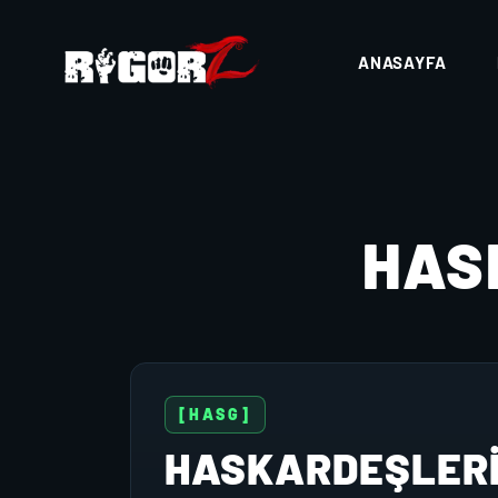
ANASAYFA
HAS
[HASG]
HASKARDEŞLER