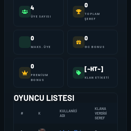
0
4
TOPLAM
ÜYE SAYISI
ŞEREF
0
0
MAKS. ÜYE
GC BONUS
0
[~HT~]
PREMIUM
KLAN ETIKETI
BONUS
OYUNCU LISTESI
KLANA
KULLANICI
#
K
VERDIGI
ZOMBI
ADI
SEREF