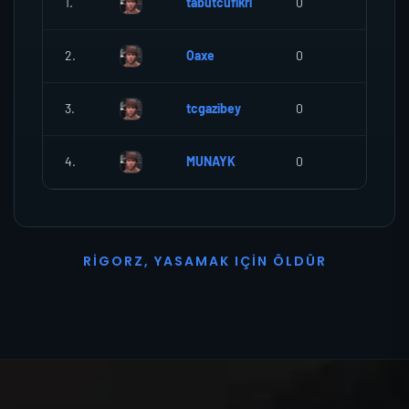
1.
tabutcufikri
0
0
2.
Oaxe
0
0
3.
tcgazibey
0
0
4.
MUNAYK
0
0
R
I
G
O
R
Z
,
Y
A
S
A
M
A
K
I
Ç
I
N
Ö
L
D
Ü
R