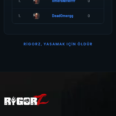
1.
omerskerlerrrr
0
0
1.
DeadOmergg
0
0
R
I
G
O
R
Z
,
Y
A
S
A
M
A
K
I
Ç
I
N
Ö
L
D
Ü
R