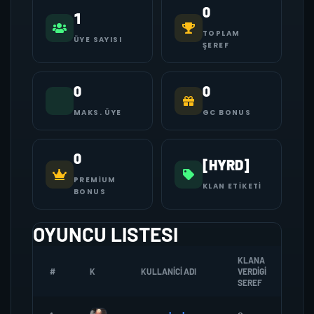
0
1
TOPLAM
ÜYE SAYISI
ŞEREF
0
0
MAKS. ÜYE
GC BONUS
0
[HYRD]
PREMIUM
KLAN ETIKETI
BONUS
OYUNCU LISTESI
KLANA
#
K
KULLANICI ADI
VERDIGI
ZOM
SEREF