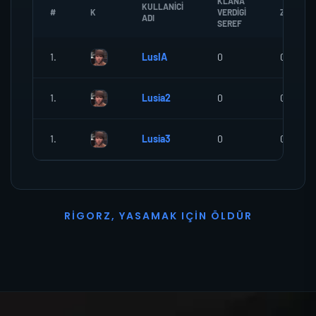
KLANA
KULLANICI
#
K
VERDIGI
ZOMBI
ADI
SEREF
1.
LusIA
0
0
1.
Lusia2
0
0
1.
Lusia3
0
0
R
I
G
O
R
Z
,
Y
A
S
A
M
A
K
I
Ç
I
N
Ö
L
D
Ü
R