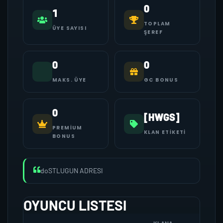
0
1
TOPLAM
ÜYE SAYISI
ŞEREF
0
0
MAKS. ÜYE
GC BONUS
0
[HWGS]
PREMIUM
KLAN ETIKETI
BONUS
doSTLUGUN ADRESI
OYUNCU LISTESI