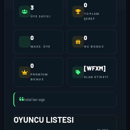
0
3
TOPLAM
ÜYE SAYISI
ŞEREF
0
0
MAKS. ÜYE
GC BONUS
0
[WFXM]
PREMIUM
KLAN ETIKETI
BONUS
helal lan ege
OYUNCU LISTESI