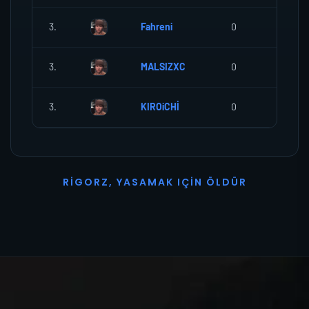
3.
Fahreni
0
0
3.
MALSIZXC
0
0
3.
KIROiCHİ
0
0
R
I
G
O
R
Z
,
Y
A
S
A
M
A
K
I
Ç
I
N
Ö
L
D
Ü
R