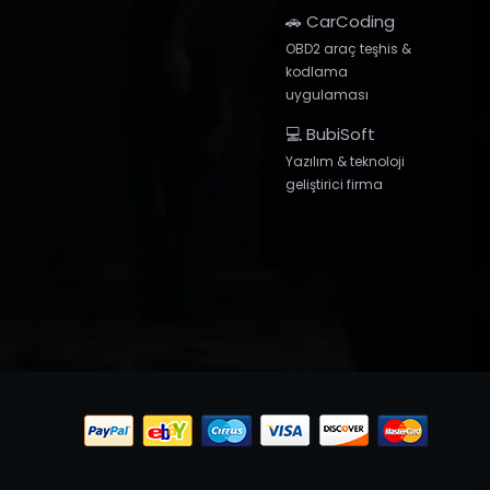
🚗 CarCoding
OBD2 araç teşhis &
kodlama
uygulaması
💻 BubiSoft
Yazılım & teknoloji
geliştirici firma