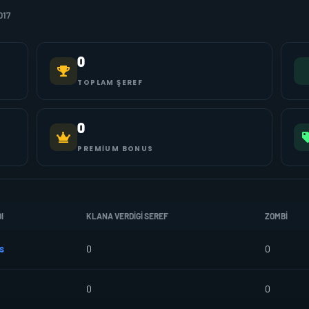
017
0
TOPLAM ŞEREF
0
PREMIUM BONUS
I
KLANA VERDIGI SEREF
ZOMBI
s
0
0
0
0