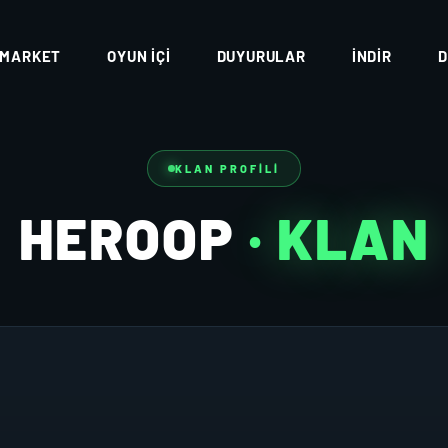
MARKET
OYUN İÇI
DUYURULAR
İNDIR
D
KLAN PROFILI
HEROOP
· KLAN