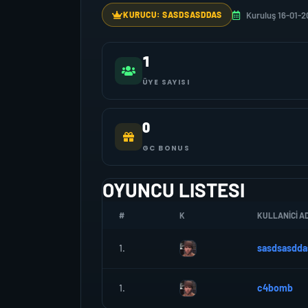
Kuruluş 16-01-2
KURUCU: SASDSASDDAS
1
ÜYE SAYISI
0
GC BONUS
OYUNCU LISTESI
#
K
KULLANICI AD
1.
sasdsasdda
1.
c4bomb