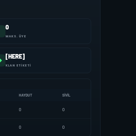
0
MAKS. ÜYE
[HERE]
KLAN ETIKETI
HAYDUT
SIVIL
0
0
0
0