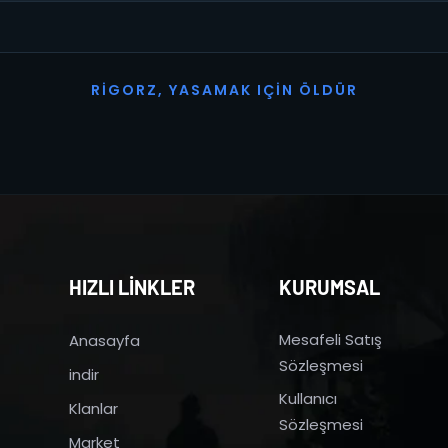
R
I
G
O
R
Z
,
Y
A
S
A
M
A
K
I
Ç
I
N
Ö
L
D
Ü
R
HIZLI LİNKLER
KURUMSAL
Mesafeli Satış
Anasayfa
Sözleşmesi
indir
Kullanıcı
Klanlar
Sözleşmesi
Market