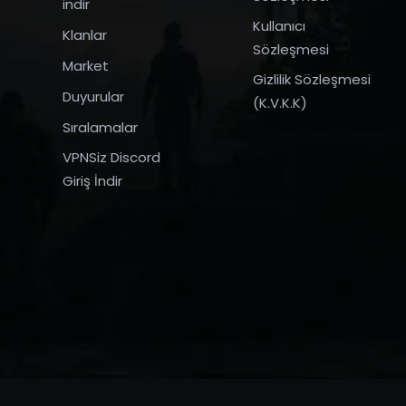
indir
Kullanıcı
Klanlar
Sözleşmesi
Market
Gizlilik Sözleşmesi
Duyurular
(K.V.K.K)
Sıralamalar
VPNSiz Discord
Giriş İndir