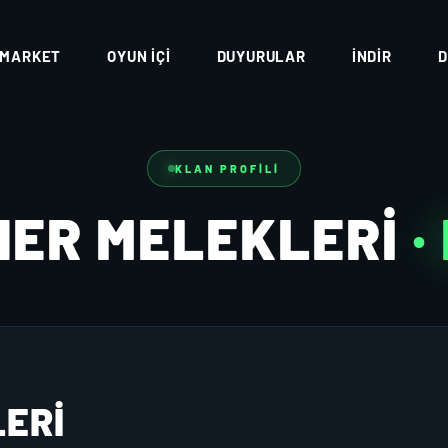
MARKET
OYUN İÇI
DUYURULAR
İNDIR
D
KLAN PROFILI
HER MELEKLERI
·
LERI