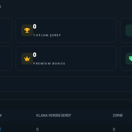
5
0
TOPLAM ŞEREF
0
PREMIUM BONUS
I
KLANA VERDIGI SEREF
ZOMBI
C
0
0