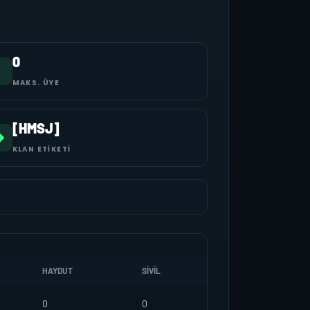
0
MAKS. ÜYE
[HMSJ]
KLAN ETIKETI
HAYDUT
SIVIL
0
0