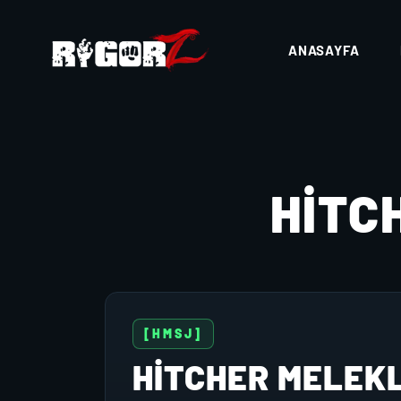
ANASAYFA
HITC
[HMSJ]
HITCHER MELEK