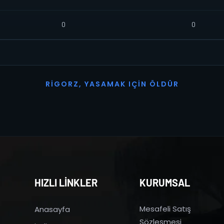
0
0
R
I
G
O
R
Z
,
Y
A
S
A
M
A
K
I
Ç
I
N
Ö
L
D
Ü
R
HIZLI LİNKLER
KURUMSAL
Mesafeli Satış
Anasayfa
Sözleşmesi