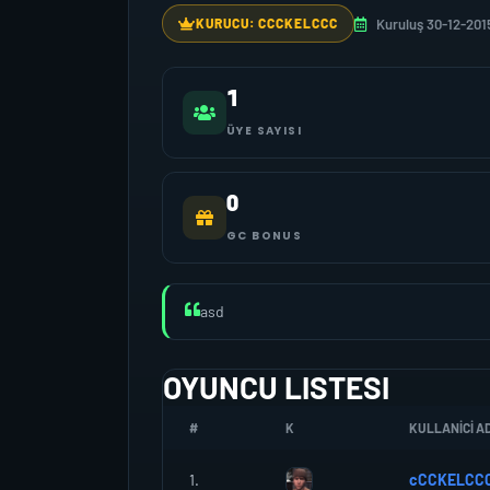
Kuruluş 30-12-201
KURUCU: CCCKELCCC
1
ÜYE SAYISI
0
GC BONUS
asd
OYUNCU LISTESI
#
K
KULLANICI AD
1.
cCCKELCC