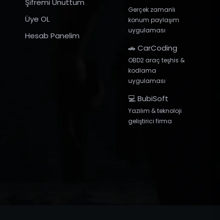
Şifremi Unuttum
Gerçek zamanlı
Üye OL
konum paylaşım
uygulaması
Hesab Panelim
🚗 CarCoding
OBD2 araç teşhis &
kodlama
uygulaması
💻 BubiSoft
Yazılım & teknoloji
geliştirici firma