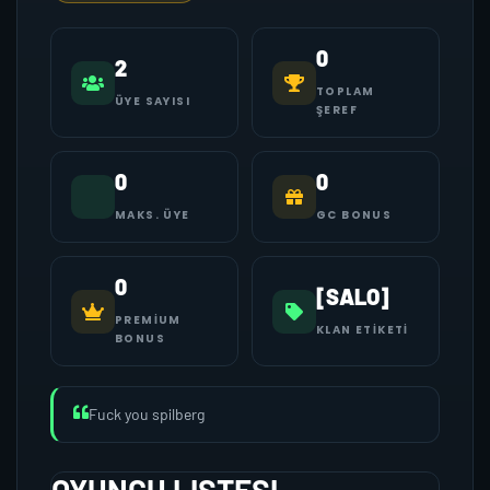
0
2
TOPLAM
ÜYE SAYISI
ŞEREF
0
0
MAKS. ÜYE
GC BONUS
0
[SALO]
PREMIUM
KLAN ETIKETI
BONUS
Fuck you spilberg