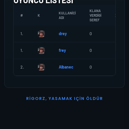
OYUNCU LISTESI
KLANA
KULLANICI
#
K
VERDIGI
ZOMBI
ADI
SEREF
1.
drey
0
0
1.
frey
0
0
2.
Albanec
0
0
R
I
G
O
R
Z
,
Y
A
S
A
M
A
K
I
Ç
I
N
Ö
L
D
Ü
R