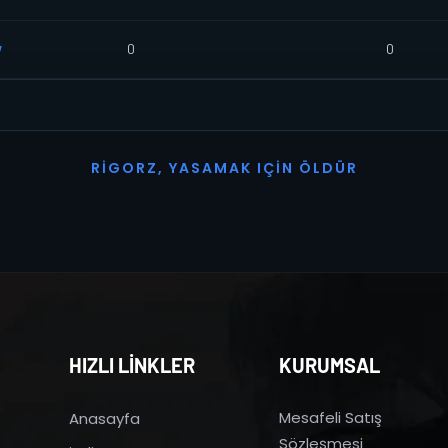
w
0
0
R
I
G
O
R
Z
,
Y
A
S
A
M
A
K
I
Ç
I
N
Ö
L
D
Ü
R
HIZLI LİNKLER
KURUMSAL
Mesafeli Satış
Anasayfa
Sözleşmesi