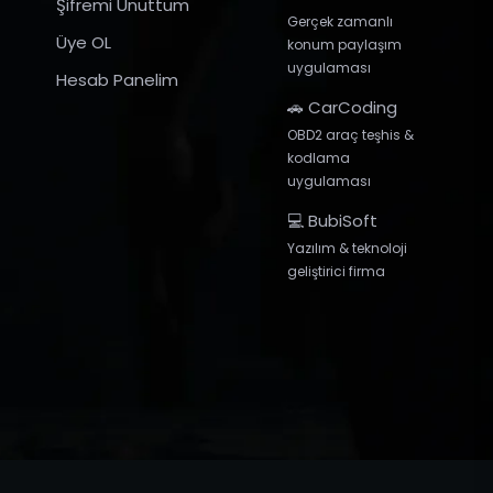
Şifremi Unuttum
Gerçek zamanlı
Üye OL
konum paylaşım
uygulaması
Hesab Panelim
🚗 CarCoding
OBD2 araç teşhis &
kodlama
uygulaması
💻 BubiSoft
Yazılım & teknoloji
geliştirici firma