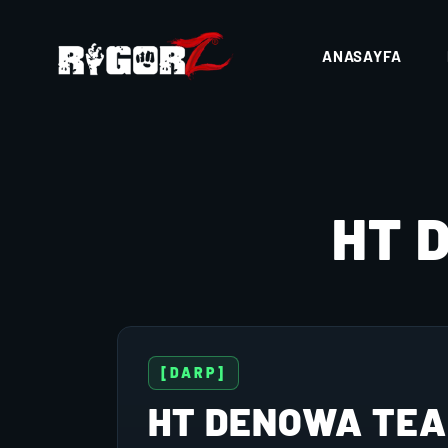
ANASAYFA
HT 
[DARP]
HT DENOWA TE