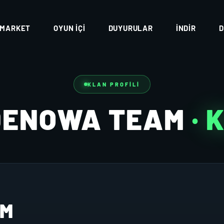
MARKET
OYUN İÇI
DUYURULAR
İNDIR
D
KLAN PROFILI
DENOWA TEAM
· 
AM