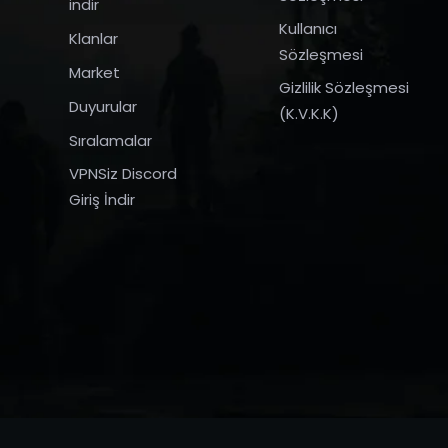
indir
Kullanıcı
Klanlar
Sözleşmesi
Market
Gizlilik Sözleşmesi
Duyurular
(K.V.K.K)
Sıralamalar
VPNSiz Discord
Giriş İndir