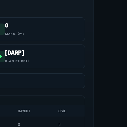
0
MAKS. ÜYE
[DARP]
KLAN ETIKETI
HAYDUT
SIVIL
0
0