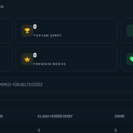
16
0
TOPLAM ŞEREF
0
PREMIUM BONUS
MIMIZI YÜKSELTECEĞİZ
DI
KLANA VERDIGI SEREF
ZOMBI
0
0