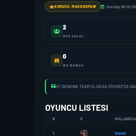
Kuruluş 06-10-20
KURUCU: MAKENSPAW
2
ÜYE SAYISI
0
GC BONUS
HT DENOWA TEAM OLARAK RİGORZ'DA NA
OYUNCU LISTESI
#
K
KULLANICI A
1.
trevor