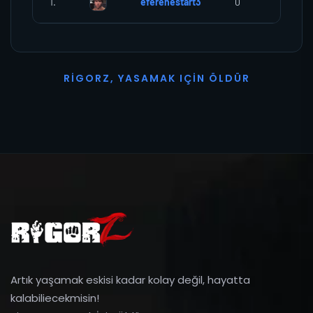
1.
eferenestart3
0
0
R
I
G
O
R
Z
,
Y
A
S
A
M
A
K
I
Ç
I
N
Ö
L
D
Ü
R
Artık yaşamak eskisi kadar kolay değil, hayatta
kalabiliecekmisin!