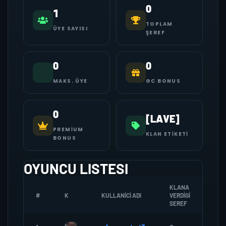
0
1
TOPLAM
ÜYE SAYISI
ŞEREF
0
0
MAKS. ÜYE
GC BONUS
0
[LAVE]
PREMIUM
KLAN ETIKETI
BONUS
OYUNCU LISTESI
KLANA
#
K
KULLANICI ADI
VERDIGI
ZOM
SEREF