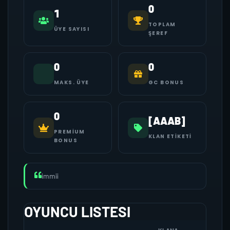
0
1
TOPLAM
ÜYE SAYISI
ŞEREF
0
0
MAKS. ÜYE
GC BONUS
0
[AAAB]
PREMIUM
KLAN ETIKETI
BONUS
immii
OYUNCU LISTESI