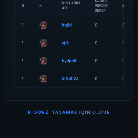
KLANA
KULLANICI
#
K
VERDIGI
ZOMBI
ADI
SEREF
1.
hgjfd
0
0
1.
yjrtj
0
0
1.
hydjddh
0
0
1.
SİNSİ123
0
0
R
I
G
O
R
Z
,
Y
A
S
A
M
A
K
I
Ç
I
N
Ö
L
D
Ü
R