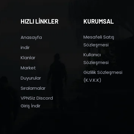
HIZLI LİNKLER
KURUMSAL
Mesafeli Satış
Anasayfa
Sözleşmesi
indir
Kullanıcı
Klanlar
Sözleşmesi
Market
Gizlilik Sözleşmesi
Duyurular
(K.V.K.K)
Sıralamalar
VPNSiz Discord
Giriş İndir