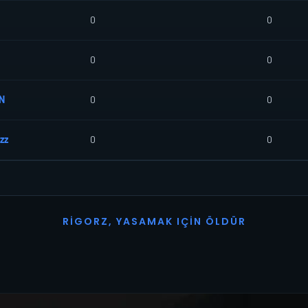
0
0
0
0
N
0
0
zzz
0
0
R
I
G
O
R
Z
,
Y
A
S
A
M
A
K
I
Ç
I
N
Ö
L
D
Ü
R