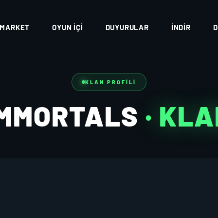
MARKET
OYUN İÇI
DUYURULAR
İNDIR
D
KLAN PROFILI
IMMORTALS
· KL