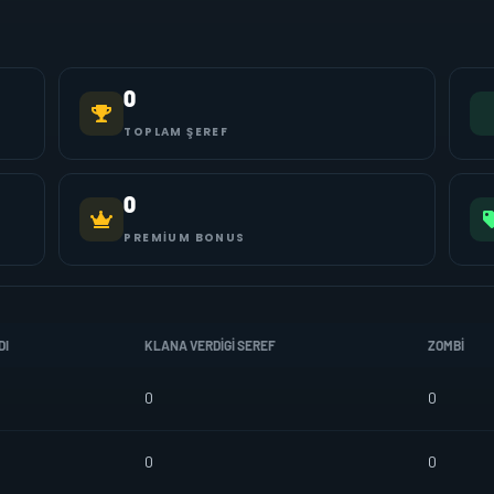
0
TOPLAM ŞEREF
0
PREMIUM BONUS
DI
KLANA VERDIGI SEREF
ZOMBI
0
0
0
0