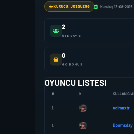
Kuruluş 13-08-2015
KURUCU: JOSQUEGG
2
ÜYE SAYISI
0
GC BONUS
OYUNCU LISTESI
#
K
KULLANICI A
1.
edimaxtr
1.
Doomsday