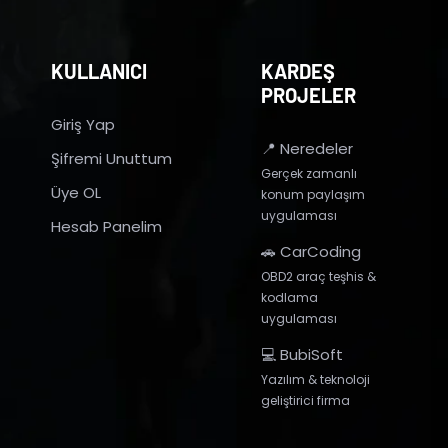
KULLANICI
KARDEŞ
PROJELER
Giriş Yap
📍 Neredeler
Şifremi Unuttum
Gerçek zamanlı
Üye OL
konum paylaşım
uygulaması
Hesab Panelim
🚗 CarCoding
OBD2 araç teşhis &
kodlama
uygulaması
💻 BubiSoft
Yazılım & teknoloji
geliştirici firma