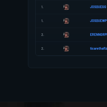
1.
JOSQUEGG
1.
JOSQUEWP
2.
ERENNGRP
2.
ticarethafI