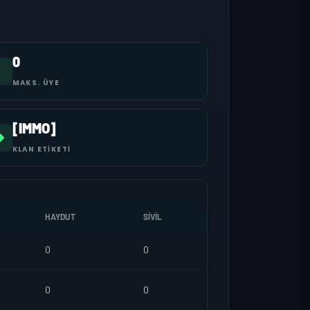
0
MAKS. ÜYE
[IMMO]
KLAN ETIKETI
HAYDUT
SIVIL
0
0
0
0