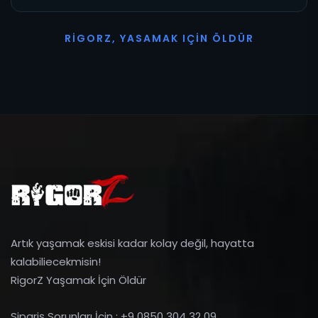
R
I
G
O
R
Z
,
Y
A
S
A
M
A
K
I
Ç
I
N
Ö
L
D
Ü
R
Artık yaşamak eskisi kadar kolay değil, hayatta
kalabiliecekmisin!
RigorZ Yaşamak İçin Öldür
Sipariş Sorunları İçin : +9 0850 304 32 09