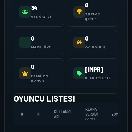
0
34
TOPLAM
ÜYE SAYISI
ŞEREF
0
0
MAKS. ÜYE
GC BONUS
0
[IMPR]
PREMIUM
KLAN ETIKETI
BONUS
OYUNCU LISTESI
KLANA
KULLANICI
#
K
VERDIGI
ZOMBI
ADI
SEREF