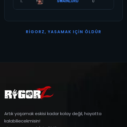
1.
SWAINLORD
0
0
R
I
G
O
R
Z
,
Y
A
S
A
M
A
K
I
Ç
I
N
Ö
L
D
Ü
R
Artık yaşamak eskisi kadar kolay değil, hayatta
kalabiliecekmisin!