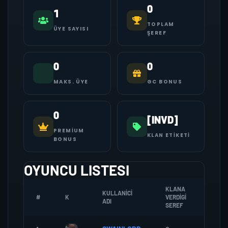
0
1
TOPLAM
ÜYE SAYISI
ŞEREF
0
0
MAKS. ÜYE
GC BONUS
0
[INVD]
PREMIUM
KLAN ETIKETI
BONUS
OYUNCU LISTESI
KLANA
KULLANICI
#
K
VERDIGI
ZOMBI
ADI
SEREF