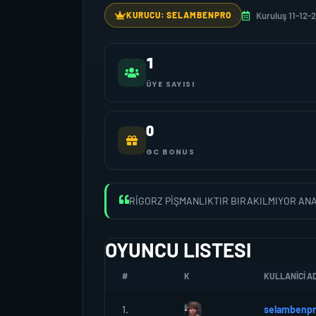
Kuruluş 11-12-
KURUCU: SELAMBENPRO
1
ÜYE SAYISI
0
GC BONUS
RİGORZ PİŞMANLIKTIR BIRAKILMIYOR ANA
OYUNCU LISTESI
#
K
KULLANICI AD
1.
selambenp