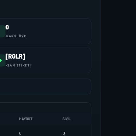
0
MAKS. ÜYE
[RGLR]
KLAN ETIKETI
HAYDUT
SIVIL
0
0