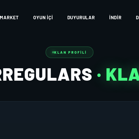
MARKET
OYUN İÇI
DUYURULAR
İNDIR
D
KLAN PROFILI
RREGULARS
· KL