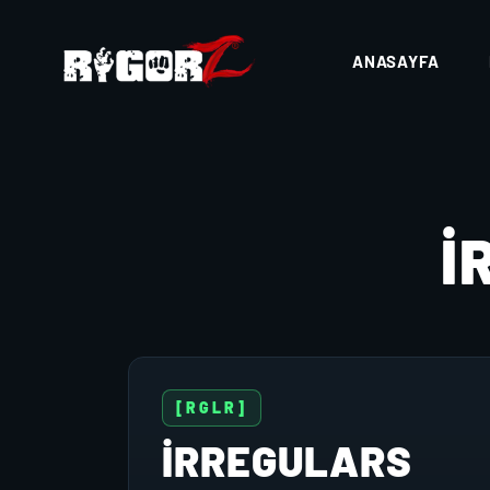
ANASAYFA
I
[RGLR]
IRREGULARS