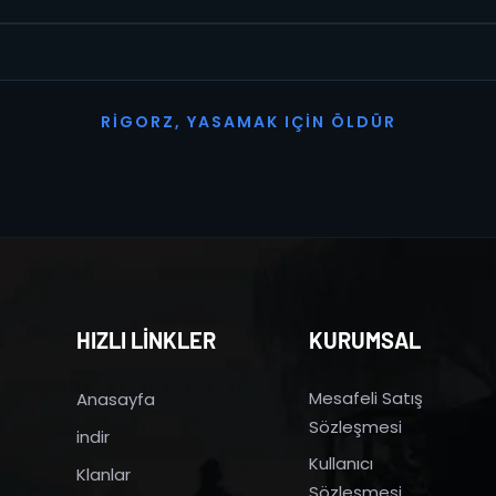
R
I
G
O
R
Z
,
Y
A
S
A
M
A
K
I
Ç
I
N
Ö
L
D
Ü
R
HIZLI LİNKLER
KURUMSAL
Mesafeli Satış
Anasayfa
Sözleşmesi
indir
Kullanıcı
Klanlar
Sözleşmesi