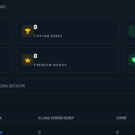
2021
0
TOPLAM ŞEREF
0
PREMIUM BONUS
SINI SATAYIM
I
KLANA VERDIGI SEREF
ZOMBI
ro
0
0