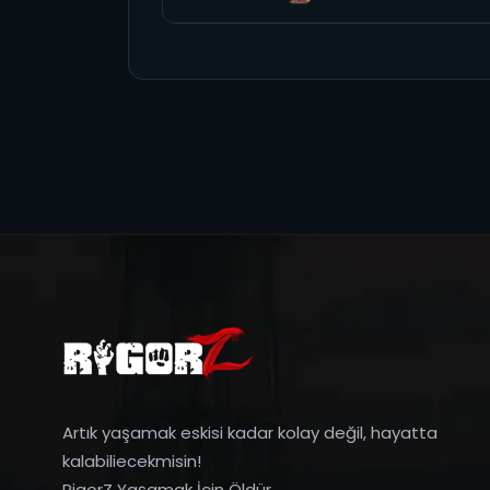
Artık yaşamak eskisi kadar kolay değil, hayatta
kalabiliecekmisin!
RigorZ Yaşamak İçin Öldür