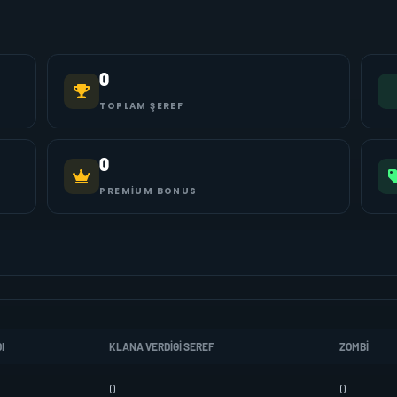
0
TOPLAM ŞEREF
0
PREMIUM BONUS
I
KLANA VERDIGI SEREF
ZOMBI
0
0