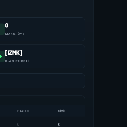
0
MAKS. ÜYE
[IZMK]
KLAN ETIKETI
HAYDUT
SIVIL
0
0