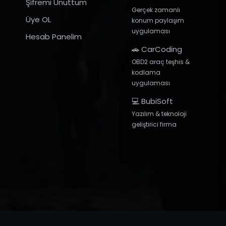
Şifremi Unuttum
Gerçek zamanlı
Üye OL
konum paylaşım
uygulaması
Hesab Panelim
🚗 CarCoding
OBD2 araç teşhis &
kodlama
uygulaması
💻 BubiSoft
Yazılım & teknoloji
geliştirici firma