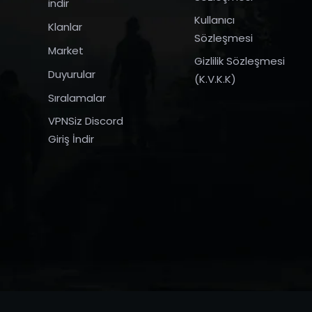
indir
Kullanıcı
Klanlar
Sözleşmesi
Market
Gizlilik Sözleşmesi
Duyurular
(K.V.K.K)
Sıralamalar
VPNSiz Discord
Giriş İndir