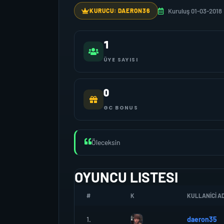
Kuruluş 01-03-2018
KURUCU: DAERON36
1
ÜYE SAYISI
0
GC BONUS
Öleceksin
OYUNCU LISTESI
#
K
KULLANICI AD
1.
daeron35