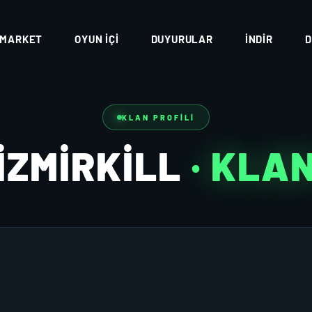
MARKET
OYUN İÇI
DUYURULAR
İNDIR
D
KLAN PROFILI
IZMIRKILL
· KLA