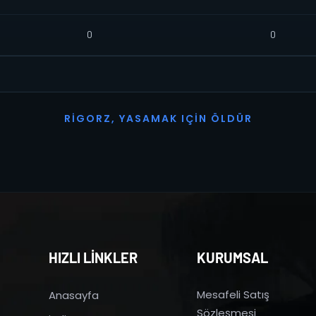
0
0
R
I
G
O
R
Z
,
Y
A
S
A
M
A
K
I
Ç
I
N
Ö
L
D
Ü
R
HIZLI LİNKLER
KURUMSAL
Mesafeli Satış
Anasayfa
Sözleşmesi