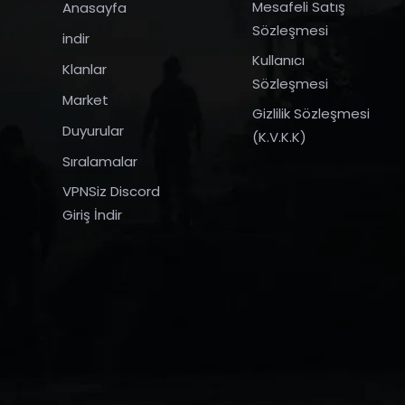
Mesafeli Satış
Anasayfa
Sözleşmesi
indir
Kullanıcı
Klanlar
Sözleşmesi
Market
Gizlilik Sözleşmesi
Duyurular
(K.V.K.K)
Sıralamalar
VPNSiz Discord
Giriş İndir