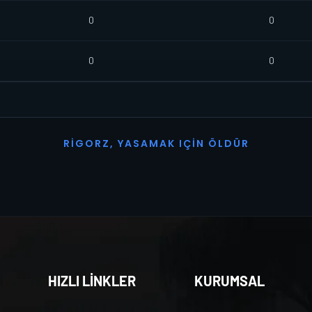
0
0
0
0
R
I
G
O
R
Z
,
Y
A
S
A
M
A
K
I
Ç
I
N
Ö
L
D
Ü
R
HIZLI LİNKLER
KURUMSAL