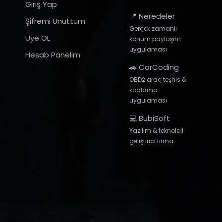
Giriş Yap
📍 Neredeler
Şifremi Unuttum
Gerçek zamanlı
Üye OL
konum paylaşım
uygulaması
Hesab Panelim
🚗 CarCoding
OBD2 araç teşhis &
kodlama
uygulaması
💻 BubiSoft
Yazılım & teknoloji
geliştirici firma