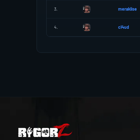
3.
meraklise
4.
cl4ud