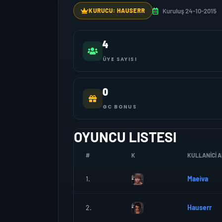
Kuruluş 24-10-2015
KURUCU: HAUSERR
4
ÜYE SAYISI
0
GC BONUS
OYUNCU LISTESI
#
K
KULLANICI A
1.
Maeiva
2.
Hauserr