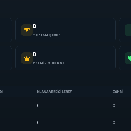
0
TOPLAM ŞEREF
0
PREMIUM BONUS
DI
KLANA VERDIGI SEREF
ZOMBI
0
0
0
0