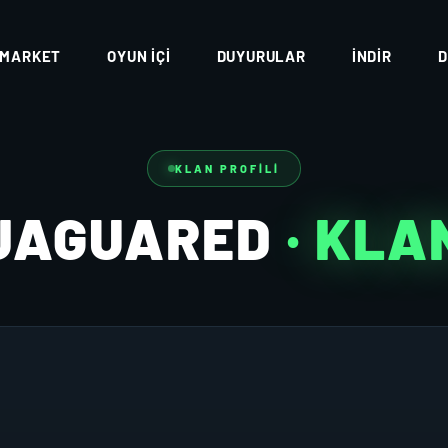
MARKET
OYUN İÇI
DUYURULAR
İNDIR
D
KLAN PROFILI
JAGUARED
· KLA