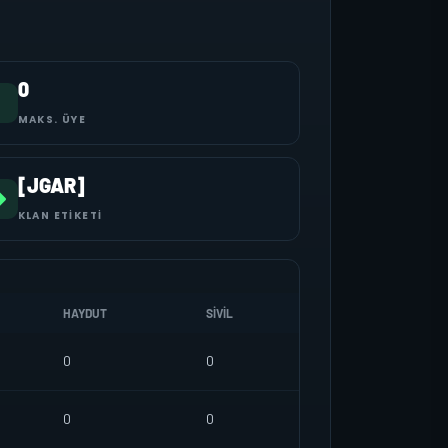
0
MAKS. ÜYE
[JGAR]
KLAN ETIKETI
HAYDUT
SIVIL
0
0
0
0