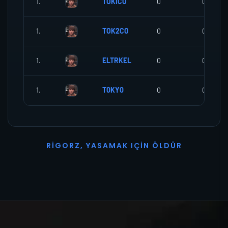
1.
TOKICO
0
0
1.
TOK2CO
0
0
1.
ELTRKEL
0
0
1.
T0KY0
0
0
R
I
G
O
R
Z
,
Y
A
S
A
M
A
K
I
Ç
I
N
Ö
L
D
Ü
R