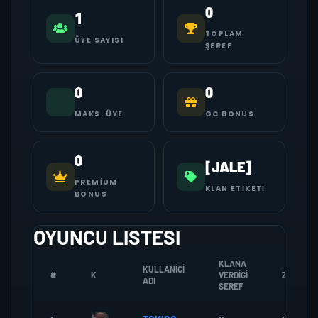
0
1
TOPLAM
ÜYE SAYISI
ŞEREF
0
0
MAKS. ÜYE
GC BONUS
0
[JALE]
PREMIUM
KLAN ETIKETI
BONUS
OYUNCU LISTESI
KLANA
KULLANICI
#
K
VERDIGI
ZOMBI
ADI
SEREF