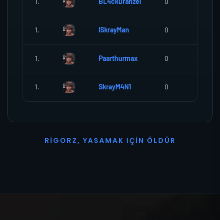
1.
BL4ckDranzel
0
0
1.
lSkrayMan
0
0
1.
Paarthurmax
0
0
1.
SkrayM4N1
0
0
R
I
G
O
R
Z
,
Y
A
S
A
M
A
K
I
Ç
I
N
Ö
L
D
Ü
R