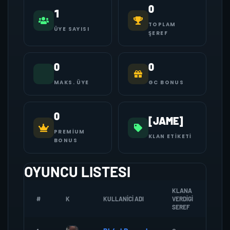
0
1
TOPLAM
ÜYE SAYISI
ŞEREF
0
0
MAKS. ÜYE
GC BONUS
0
[JAME]
PREMIUM
KLAN ETIKETI
BONUS
OYUNCU LISTESI
KLANA
#
K
KULLANICI ADI
VERDIGI
ZOM
SEREF