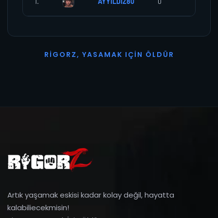
1.
AYYILDIZ80
0
0
R
I
G
O
R
Z
,
Y
A
S
A
M
A
K
I
Ç
I
N
Ö
L
D
Ü
R
Artık yaşamak eskisi kadar kolay değil, hayatta
kalabiliecekmisin!