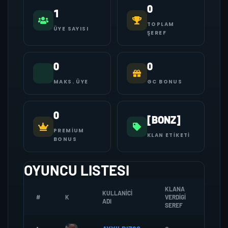
0
1
TOPLAM
ÜYE SAYISI
ŞEREF
0
0
MAKS. ÜYE
GC BONUS
0
[BONZ]
PREMIUM
KLAN ETIKETI
BONUS
OYUNCU LISTESI
KLANA
KULLANICI
#
K
VERDIGI
ZOMBI
ADI
SEREF