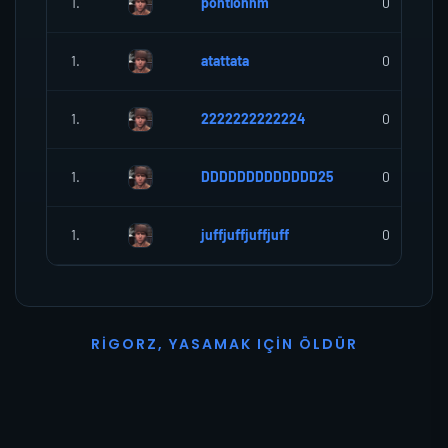
1.
pontlonnm
0
1.
atattata
0
1.
2222222222224
0
1.
DDDDDDDDDDDDD25
0
1.
juffjuffjuffjuff
0
R
I
G
O
R
Z
,
Y
A
S
A
M
A
K
I
Ç
I
N
Ö
L
D
Ü
R