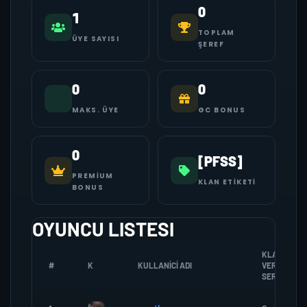
0
1
TOPLAM
ÜYE SAYISI
ŞEREF
0
0
MAKS. ÜYE
GC BONUS
0
[PFSS]
PREMIUM
KLAN ETIKETI
BONUS
OYUNCU LISTESI
KLANA
#
K
KULLANICI ADI
VERDIGI
SEREF