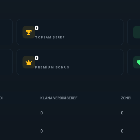
0
TOPLAM ŞEREF
0
PREMIUM BONUS
DI
KLANA VERDIGI SEREF
ZOMBI
0
0
0
0