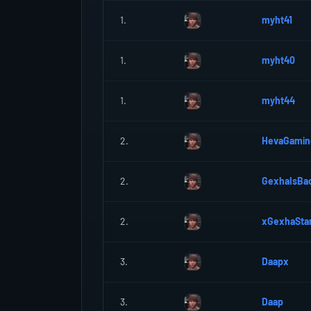
1.
myht41
1.
myht40
1.
myht44
2.
HevaGamin
2.
GexhaIsBa
2.
xGexhaSta
3.
Daapx
3.
Daap