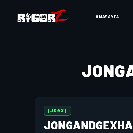
ANASAYFA
JONG
[JOGX]
JONGANDGEXHA