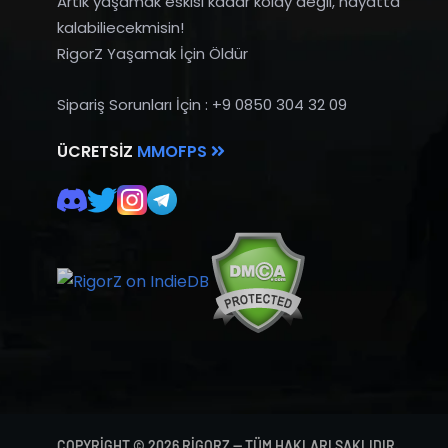
Artık yaşamak eskisi kadar kolay değil, hayatta
kalabiliecekmisin!
RigorZ Yaşamak İçin Öldür
Sipariş Sorunları İçin : +9 0850 304 32 09
ÜCRETSIZ
MMOFPS
COPYRIGHT © 2026 RIGORZ — TÜM HAKLARI SAKLIDIR.