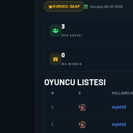
Kuruluş 08-07-2018
KURUCU: DAAP
3
ÜYE SAYISI
0
GC BONUS
OYUNCU LISTESI
#
K
KULLANICI A
1.
myht43
1.
myht42