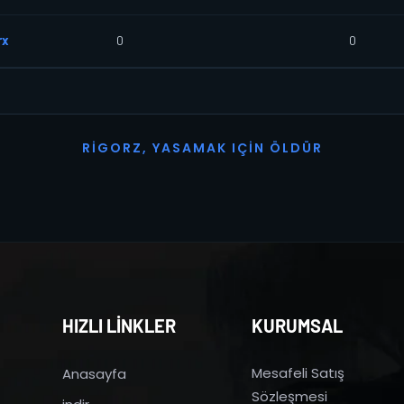
rx
0
0
R
I
G
O
R
Z
,
Y
A
S
A
M
A
K
I
Ç
I
N
Ö
L
D
Ü
R
HIZLI LİNKLER
KURUMSAL
Mesafeli Satış
Anasayfa
Sözleşmesi