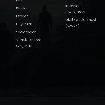
indir
Kullanıcı
Klanlar
Sözleşmesi
Market
Gizlilik Sözleşmesi
Duyurular
(K.V.K.K)
Sıralamalar
VPNSiz Discord
Giriş İndir