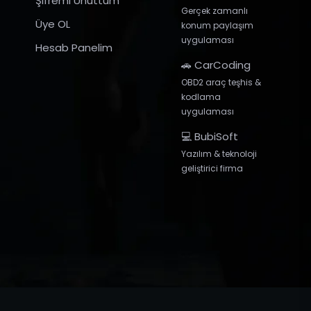
Şifremi Unuttum
Gerçek zamanlı
Üye OL
konum paylaşım
uygulaması
Hesab Panelim
🚗 CarCoding
OBD2 araç teşhis &
kodlama
uygulaması
💻 BubiSoft
Yazılım & teknoloji
geliştirici firma