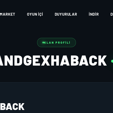
MARKET
OYUN İÇI
DUYURULAR
İNDIR
D
KLAN PROFILI
ANDGEXHABACK
BACK