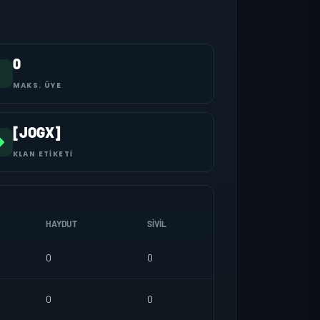
0
MAKS. ÜYE
[JOGX]
KLAN ETIKETI
HAYDUT
SIVIL
0
0
0
0