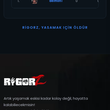
1.
deImon1
0
0
R
I
G
O
R
Z
,
Y
A
S
A
M
A
K
I
Ç
I
N
Ö
L
D
Ü
R
Artık yaşamak eskisi kadar kolay değil, hayatta
kalabiliecekmisin!