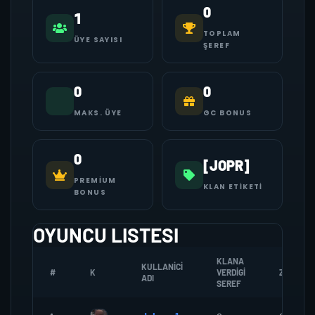
0
1
TOPLAM
ÜYE SAYISI
ŞEREF
0
0
MAKS. ÜYE
GC BONUS
0
[JOPR]
PREMIUM
KLAN ETIKETI
BONUS
OYUNCU LISTESI
KLANA
KULLANICI
#
K
VERDIGI
ZOMBI
ADI
SEREF