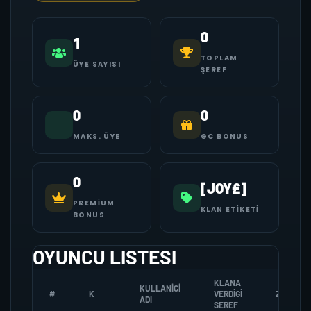
0
1
TOPLAM
ÜYE SAYISI
ŞEREF
0
0
MAKS. ÜYE
GC BONUS
0
[JOY£]
PREMIUM
KLAN ETIKETI
BONUS
OYUNCU LISTESI
KLANA
KULLANICI
#
K
VERDIGI
ZOMBI
ADI
SEREF