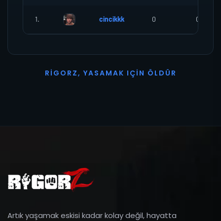
1.
cincikkk
0
0
R
I
G
O
R
Z
,
Y
A
S
A
M
A
K
I
Ç
I
N
Ö
L
D
Ü
R
Artık yaşamak eskisi kadar kolay değil, hayatta