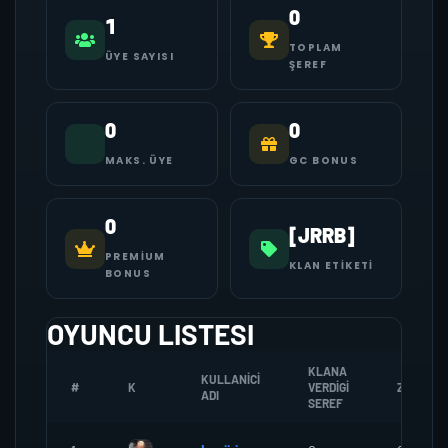
0
1
TOPLAM
ÜYE SAYISI
ŞEREF
0
0
MAKS. ÜYE
GC BONUS
0
[JRRB]
PREMIUM
KLAN ETIKETI
BONUS
OYUNCU LISTESI
KLANA
KULLANICI
#
K
VERDIGI
ZOMBI
ADI
SEREF