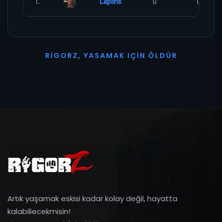
1.
Lapiiris
0
0
R
I
G
O
R
Z
,
Y
A
S
A
M
A
K
I
Ç
I
N
Ö
L
D
Ü
R
Artık yaşamak eskisi kadar kolay değil, hayatta
kalabiliecekmisin!