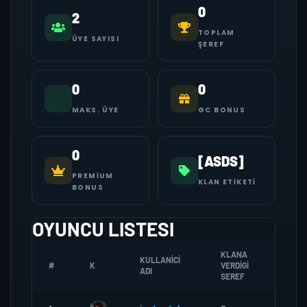
0
2
TOPLAM
ÜYE SAYISI
ŞEREF
0
0
MAKS. ÜYE
GC BONUS
0
[ASDS]
PREMIUM
KLAN ETIKETI
BONUS
OYUNCU LISTESI
KLANA
KULLANICI
#
K
VERDIGI
ZOMBI
ADI
SEREF