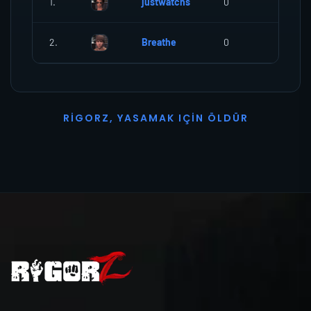
1.
justwatchs
0
0
2.
Breathe
0
0
R
I
G
O
R
Z
,
Y
A
S
A
M
A
K
I
Ç
I
N
Ö
L
D
Ü
R