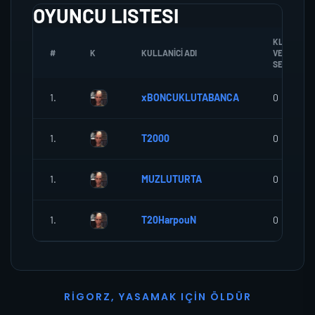
OYUNCU LISTESI
KLANA
#
K
KULLANICI ADI
VERDIGI
SEREF
1.
xBONCUKLUTABANCA
0
1.
T2000
0
1.
MUZLUTURTA
0
1.
T20HarpouN
0
R
I
G
O
R
Z
,
Y
A
S
A
M
A
K
I
Ç
I
N
Ö
L
D
Ü
R