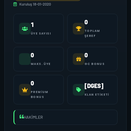
Kuruluş 18-01-2020
0
1
TOPLAM
ÜYE SAYISI
ŞEREF
0
0
MAKS. ÜYE
GC BONUS
0
[DGES]
PREMIUM
KLAN ETIKETI
BONUS
HAKİMLER