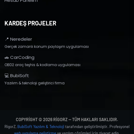
Hesab Panelim
KARDEŞ PROJELER
📍 Neredeler
Gerçek zamanlı konum paylaşım uygulaması
🚗 CarCoding
OBD2 araç teşhis & kodlama uygulaması
💻 BubiSoft
Yazılım & teknoloji geliştirici firma
COPYRIGHT © 2026 RIGORZ — TÜM HAKLARI SAKLIDIR.
RigorZ,
BubiSoft Yazılım & Teknoloji
tarafından geliştirilmiştir. Profesyonel
web uygulama geliştirme
ve yazılım çözümleri için ziyaret edin.