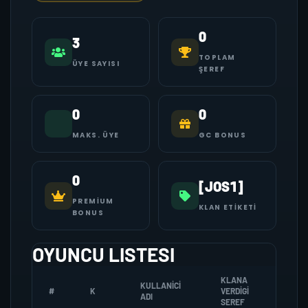
0
3
TOPLAM
ÜYE SAYISI
ŞEREF
0
0
MAKS. ÜYE
GC BONUS
0
[JOS1]
PREMIUM
KLAN ETIKETI
BONUS
OYUNCU LISTESI
KLANA
KULLANICI
#
K
VERDIGI
ZOMBI
ADI
SEREF