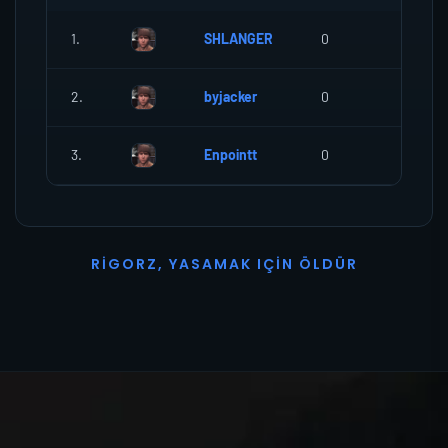
1.
SHLANGER
0
0
2.
byjacker
0
0
3.
Enpointt
0
0
R
I
G
O
R
Z
,
Y
A
S
A
M
A
K
I
Ç
I
N
Ö
L
D
Ü
R