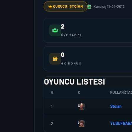
Kuruluş 11-02-2017
KURUCU: STOIAN
2
ÜYE SAYISI
0
GC BONUS
OYUNCU LISTESI
#
K
KULLANICI AD
1.
Stoian
2.
YUSUFBAB