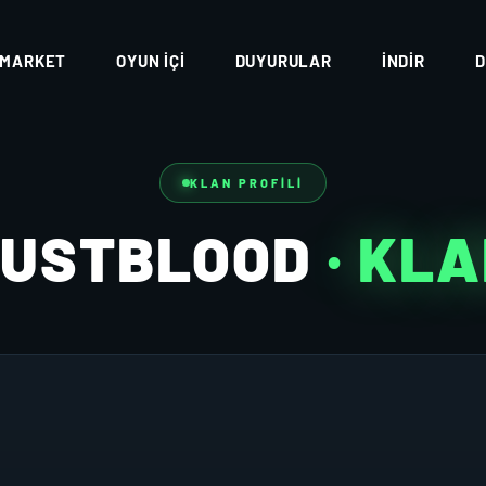
MARKET
OYUN İÇI
DUYURULAR
İNDIR
D
KLAN PROFILI
JUSTBLOOD
· KL