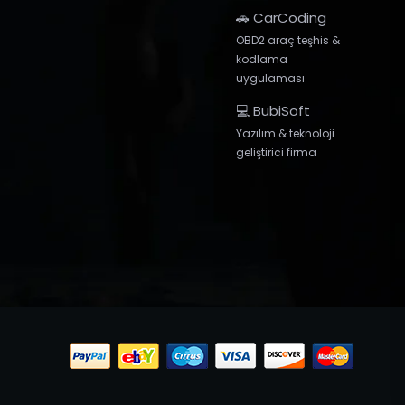
🚗 CarCoding
OBD2 araç teşhis &
kodlama
uygulaması
💻 BubiSoft
Yazılım & teknoloji
geliştirici firma