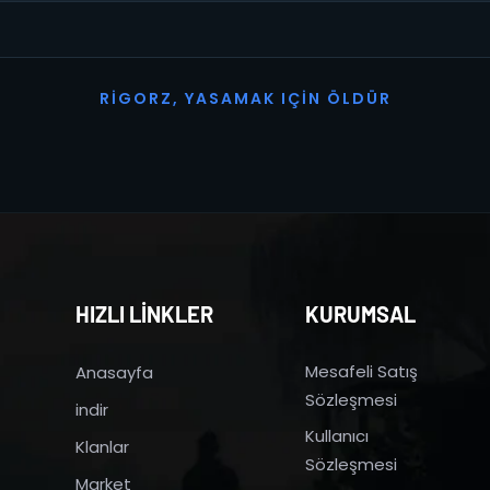
R
I
G
O
R
Z
,
Y
A
S
A
M
A
K
I
Ç
I
N
Ö
L
D
Ü
R
HIZLI LİNKLER
KURUMSAL
Mesafeli Satış
Anasayfa
Sözleşmesi
indir
Kullanıcı
Klanlar
Sözleşmesi
Market