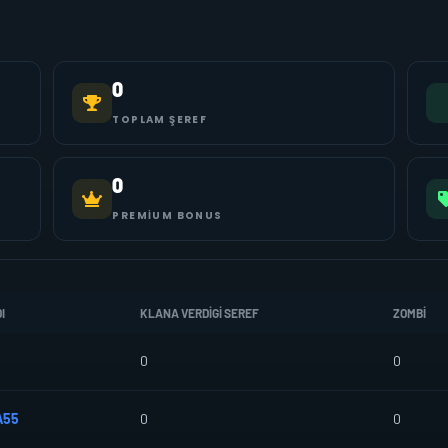
0
TOPLAM ŞEREF
0
PREMIUM BONUS
I
KLANA VERDIGI SEREF
ZOMBI
0
0
A55
0
0