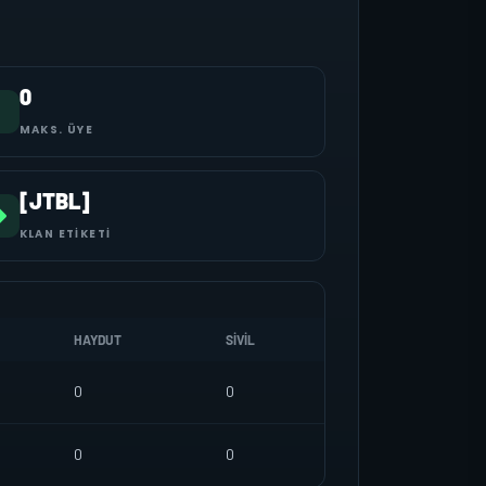
0
MAKS. ÜYE
[JTBL]
KLAN ETIKETI
HAYDUT
SIVIL
0
0
0
0