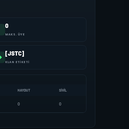
0
MAKS. ÜYE
[JSTC]
KLAN ETIKETI
HAYDUT
SIVIL
0
0