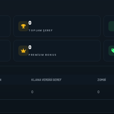
0
TOPLAM ŞEREF
0
PREMIUM BONUS
I
KLANA VERDIGI SEREF
ZOMBI
0
0