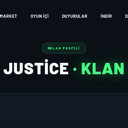
MARKET
OYUN İÇI
DUYURULAR
İNDIR
D
KLAN PROFILI
JUSTICE
· KLAN