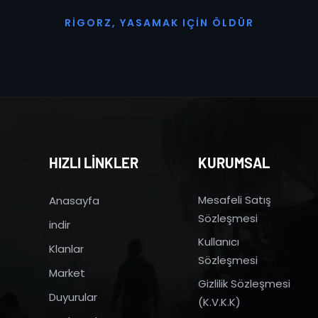
R
I
G
O
R
Z
,
Y
A
S
A
M
A
K
I
Ç
I
N
Ö
L
D
Ü
R
HIZLI LİNKLER
KURUMSAL
Mesafeli Satış
Anasayfa
Sözleşmesi
indir
Kullanıcı
Klanlar
Sözleşmesi
Market
Gizlilik Sözleşmesi
Duyurular
(K.V.K.K)