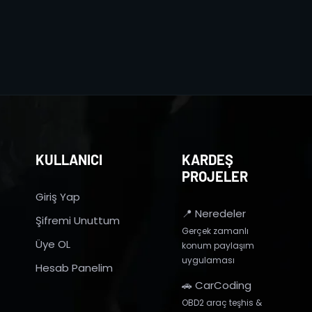
KULLANICI
KARDEŞ
PROJELER
Giriş Yap
📍 Neredeler
Şifremi Unuttum
Gerçek zamanlı
Üye OL
konum paylaşım
uygulaması
Hesab Panelim
🚗 CarCoding
OBD2 araç teşhis &