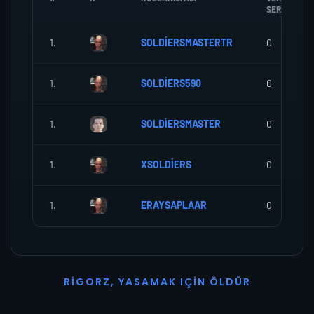
SEREF
1.
SOLDİERSMASTERTR
0
1.
SOLDİERS590
0
1.
SOLDİERSMASTER
0
1.
XSOLDİERS
0
1.
ERAYSAPLAAR
0
R
I
G
O
R
Z
,
Y
A
S
A
M
A
K
I
Ç
I
N
Ö
L
D
Ü
R