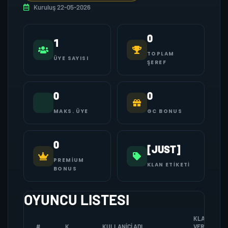
Kuruluş 22-05-2026
0
1
TOPLAM
ÜYE SAYISI
ŞEREF
0
0
MAKS. ÜYE
GC BONUS
0
[JUST]
PREMIUM
KLAN ETIKETI
BONUS
OYUNCU LISTESI
KLANA
#
K
KULLANICI ADI
VERDIGI