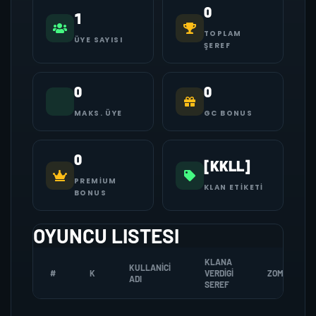
0
1
TOPLAM
ÜYE SAYISI
ŞEREF
0
0
MAKS. ÜYE
GC BONUS
0
[KKLL]
PREMIUM
KLAN ETIKETI
BONUS
OYUNCU LISTESI
KLANA
KULLANICI
#
K
VERDIGI
ZOMBI
ADI
SEREF