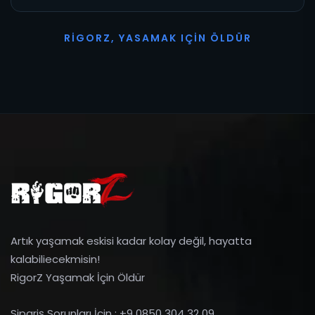
R
I
G
O
R
Z
,
Y
A
S
A
M
A
K
I
Ç
I
N
Ö
L
D
Ü
R
Artık yaşamak eskisi kadar kolay değil, hayatta
kalabiliecekmisin!
RigorZ Yaşamak İçin Öldür
Sipariş Sorunları İçin : +9 0850 304 32 09