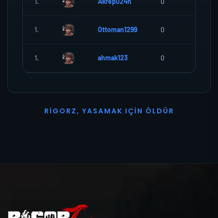
1.
Akrep024n
0
0
1.
Ottoman1299
0
0
1.
ahmak123
0
0
R
I
G
O
R
Z
,
Y
A
S
A
M
A
K
I
Ç
I
N
Ö
L
D
Ü
R