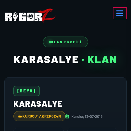
KLAN PROFILI
KARASALYE
· KLAN
[BEYA]
KARASALYE
Kuruluş 13-07-2016
KURUCU: AKREP024N