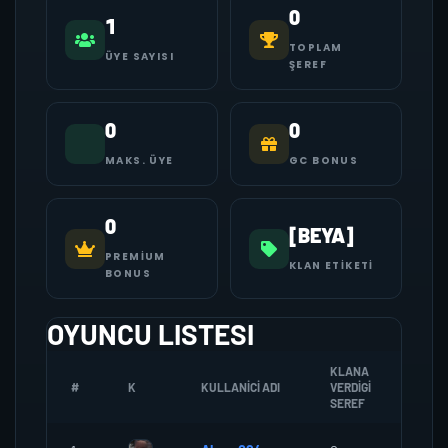
0
1
TOPLAM
ÜYE SAYISI
ŞEREF
0
0
MAKS. ÜYE
GC BONUS
0
[BEYA]
PREMIUM
KLAN ETIKETI
BONUS
OYUNCU LISTESI
KLANA
#
K
KULLANICI ADI
VERDIGI
ZOMB
SEREF