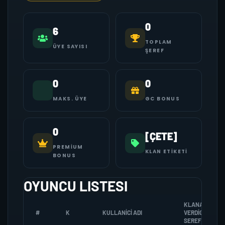
0
6
TOPLAM
ÜYE SAYISI
ŞEREF
0
0
MAKS. ÜYE
GC BONUS
0
[ÇETE]
PREMIUM
KLAN ETIKETI
BONUS
OYUNCU LISTESI
KLANA
#
K
KULLANICI ADI
VERDIGI
SEREF