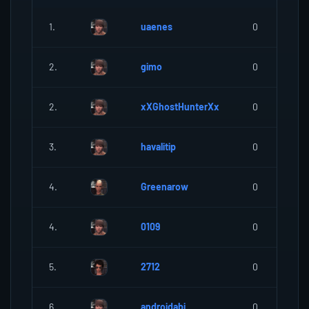
1.
uaenes
0
2.
gimo
0
2.
xXGhostHunterXx
0
3.
havalitip
0
4.
Greenarow
0
4.
0109
0
5.
2712
0
6.
androidabi
0