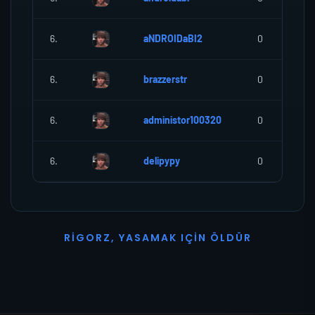
6.
aNDROIDaBI2
0
6.
brazzerstr
0
6.
administor100320
0
6.
delipypy
0
R
I
G
O
R
Z
,
Y
A
S
A
M
A
K
I
Ç
I
N
Ö
L
D
Ü
R