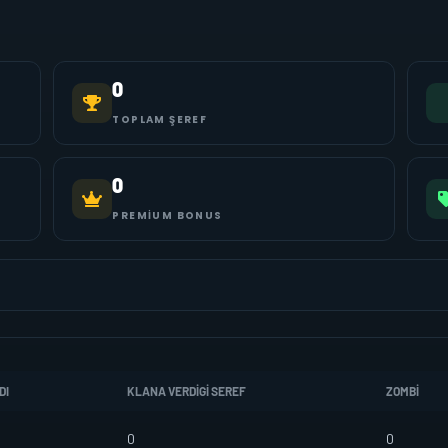
0
TOPLAM ŞEREF
0
PREMIUM BONUS
DI
KLANA VERDIGI SEREF
ZOMBI
0
0