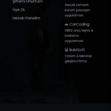
Şifremi Unuttum
Gerçek zamanlı
Üye OL
konum paylaşım
uygulaması
Hesab Panelim
🚗 CarCoding
OBD2 araç teşhis &
kodlama
uygulaması
💻 BubiSoft
Yazılım & teknoloji
geliştirici firma