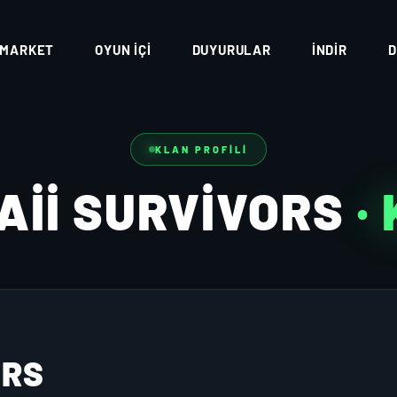
MARKET
OYUN İÇI
DUYURULAR
İNDIR
D
KLAN PROFILI
II SURVIVORS
·
ORS