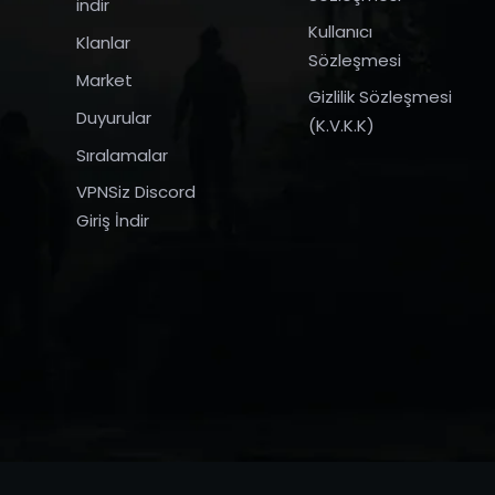
indir
Kullanıcı
Klanlar
Sözleşmesi
Market
Gizlilik Sözleşmesi
Duyurular
(K.V.K.K)
Sıralamalar
VPNSiz Discord
Giriş İndir