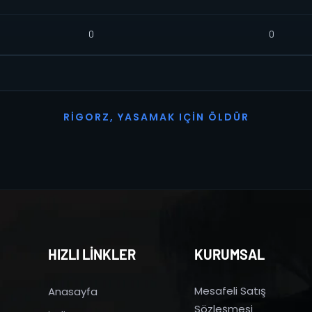
0
0
R
I
G
O
R
Z
,
Y
A
S
A
M
A
K
I
Ç
I
N
Ö
L
D
Ü
R
HIZLI LİNKLER
KURUMSAL
Mesafeli Satış
Anasayfa
Sözleşmesi