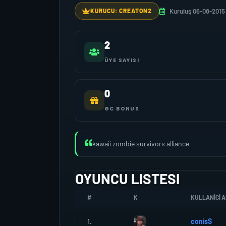
Kuruluş 06-08-2015
KURUCU: CREATON2
2
ÜYE SAYISI
0
GC BONUS
kawaii zombie survivors alliance
OYUNCU LISTESI
#
K
KULLANICI A
1.
conisS