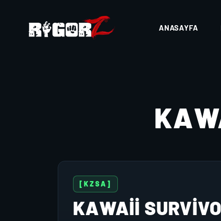
ANASAYFA
KAWA
[KZSA]
KAWAII SURVIV