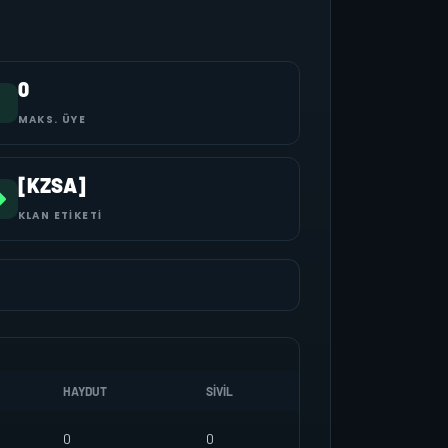
0
MAKS. ÜYE
[KZSA]
KLAN ETIKETI
HAYDUT
SIVIL
0
0