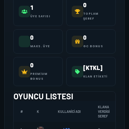
0
1
TOPLAM
ÜYE SAYISI
ŞEREF
0
0
MAKS. ÜYE
GC BONUS
0
[KTKL]
PREMIUM
KLAN ETIKETI
BONUS
OYUNCU LISTESI
KLANA
#
K
KULLANICI ADI
VERDIGI
ZO
SEREF