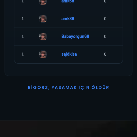
1.
amk68
0
0
1.
amk86
0
0
1.
Babayorgun68
0
0
1.
sajdklsa
0
0
R
I
G
O
R
Z
,
Y
A
S
A
M
A
K
I
Ç
I
N
Ö
L
D
Ü
R