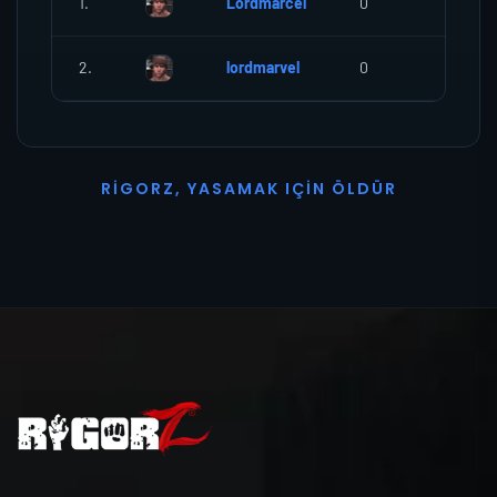
1.
Lordmarcel
0
0
2.
lordmarvel
0
0
R
I
G
O
R
Z
,
Y
A
S
A
M
A
K
I
Ç
I
N
Ö
L
D
Ü
R