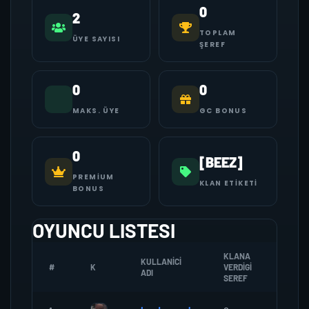
0
2
TOPLAM
ÜYE SAYISI
ŞEREF
0
0
MAKS. ÜYE
GC BONUS
0
[BEEZ]
PREMIUM
KLAN ETIKETI
BONUS
OYUNCU LISTESI
KLANA
KULLANICI
#
K
VERDIGI
ZOMBI
ADI
SEREF