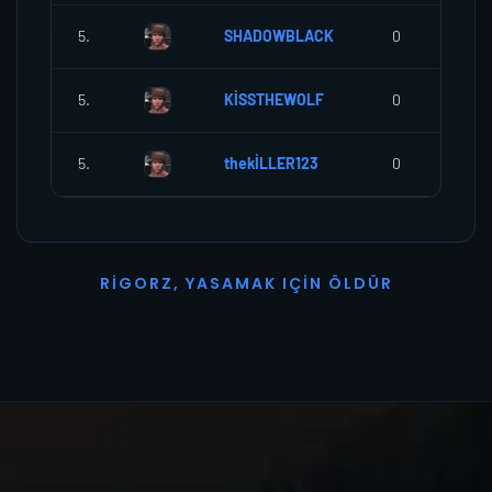
5.
SHADOWBLACK
0
5.
KİSSTHEWOLF
0
5.
thekİLLER123
0
R
I
G
O
R
Z
,
Y
A
S
A
M
A
K
I
Ç
I
N
Ö
L
D
Ü
R