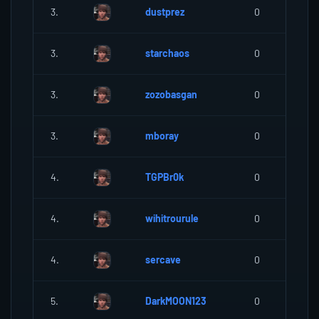
3.
dustprez
0
3.
starchaos
0
3.
zozobasgan
0
3.
mboray
0
4.
TGPBr0k
0
4.
wihitrourule
0
4.
sercave
0
5.
DarkMOON123
0