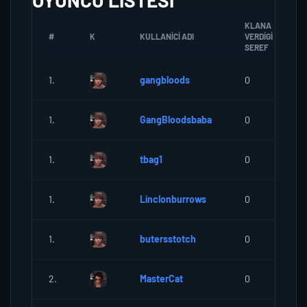
OYUNCU LISTESI
KLANA
#
K
KULLANICI ADI
VERDIGI
SEREF
1.
gangbloods
0
1.
GangBloodsbaba
0
1.
tbag1
0
1.
Linclonburrows
0
1.
butersstotch
0
2.
MasterCat
0