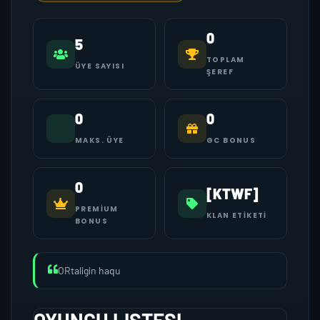
0
5
TOPLAM
ÜYE SAYISI
ŞEREF
0
0
MAKS. ÜYE
GC BONUS
0
[KTWF]
PREMIUM
KLAN ETIKETI
BONUS
ORtaligin haqu