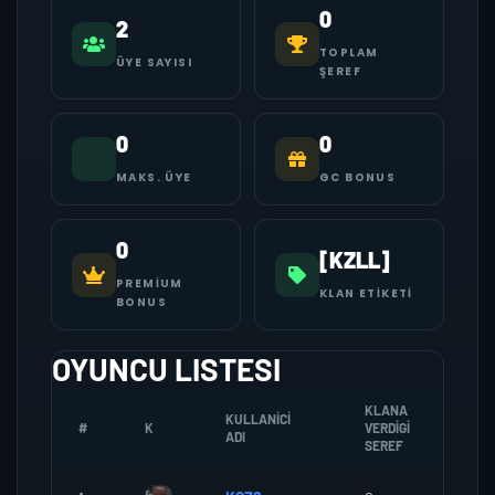
0
2
TOPLAM
ÜYE SAYISI
ŞEREF
0
0
MAKS. ÜYE
GC BONUS
0
[KZLL]
PREMIUM
KLAN ETIKETI
BONUS
OYUNCU LISTESI
KLANA
KULLANICI
#
K
VERDIGI
ZOMB
ADI
SEREF