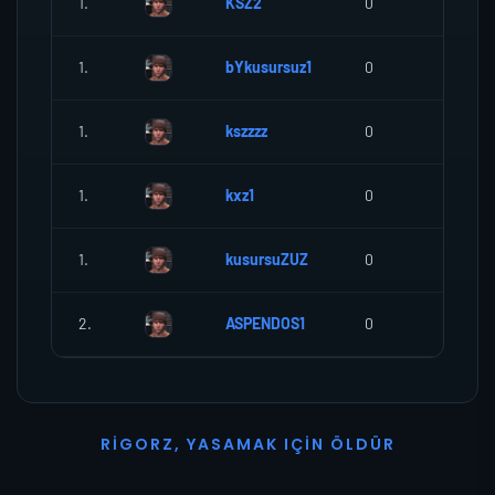
1.
KSZ2
0
0
1.
bYkusursuz1
0
0
1.
kszzzz
0
0
1.
kxz1
0
0
1.
kusursuZUZ
0
0
2.
ASPENDOS1
0
0
R
I
G
O
R
Z
,
Y
A
S
A
M
A
K
I
Ç
I
N
Ö
L
D
Ü
R